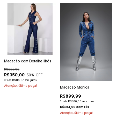
Macacão com Detalhe Ilhós
R$699,99
R$350,00
50
% OFF
3
x
de
R$116,67
sem juros
Atenção, última peça!
Macacão Monica
R$899,99
3
x
de
R$300,00
sem juros
R$854,99
com
Pix
Atenção, última peça!