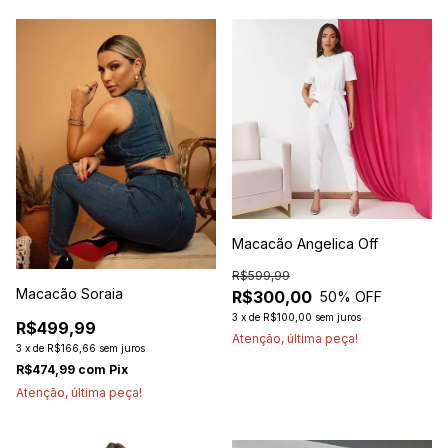
Macacão Angelica Off
R$599,99
Macacão Soraia
R$300,00
50
% OFF
3
x
de
R$100,00
sem juros
R$499,99
Atenção, última peça!
3
x
de
R$166,66
sem juros
R$474,99
com
Pix
Atenção, última peça!