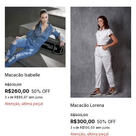
Macacão Isabelle
R$519,99
R$260,00
50
% OFF
3
x
de
R$86,67
sem juros
Atenção, última peça!
Macacão Lorena
R$599,99
R$300,00
50
% OFF
3
x
de
R$100,00
sem juros
Atenção, última peça!