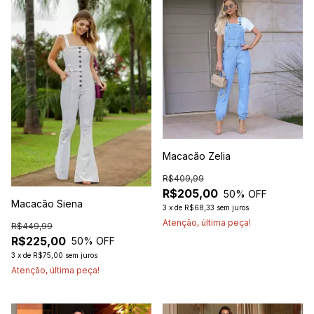
Macacão Zelia
R$409,99
R$205,00
50
% OFF
Macacão Siena
3
x
de
R$68,33
sem juros
Atenção, última peça!
R$449,99
R$225,00
50
% OFF
3
x
de
R$75,00
sem juros
Atenção, última peça!