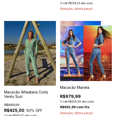
3
x
de
R$138,33
sem juros
Atenção, última peça!
Macacão Mariela
Macacão Alfaiataria Corta
R$979,99
Vento Suzi
3
x
de
R$326,66
sem juros
R$849,99
R$930,99
com
Pix
R$425,00
50
% OFF
Atenção, última peça!
3
x
de
R$141,67
sem juros