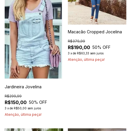
Macacão Cropped Jocelina
R$379,99
R$190,00
50
% OFF
3
x
de
R$63,33
sem juros
Atenção, última peça!
Jardineira Jovelina
R$299,99
R$150,00
50
% OFF
3
x
de
R$50,00
sem juros
Atenção, última peça!