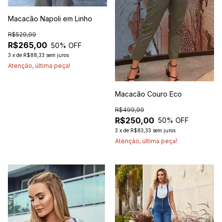
Macacão Napoli em Linho
R$529,99
R$265,00
50
% OFF
3
x
de
R$88,33
sem juros
Atenção, última peça!
Macacão Couro Eco
R$499,99
R$250,00
50
% OFF
3
x
de
R$83,33
sem juros
Atenção, última peça!