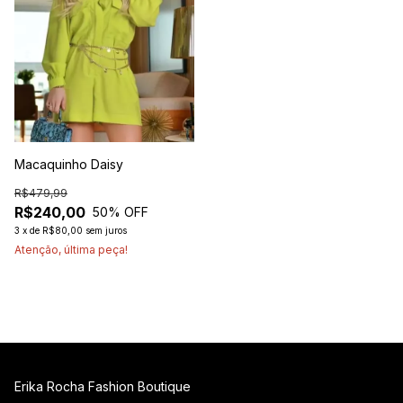
Macaquinho Daisy
R$479,99
R$240,00
50
% OFF
3
x
de
R$80,00
sem juros
Atenção, última peça!
Erika Rocha Fashion Boutique