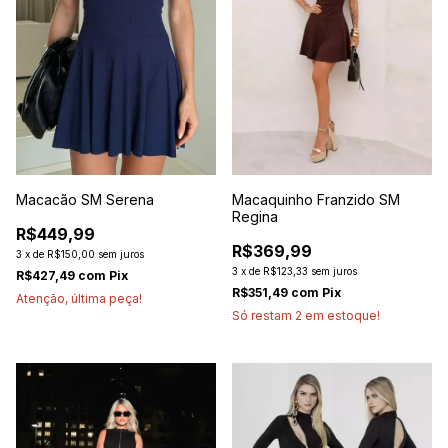
Macaquinho Franzido SM
Macacão SM Serena
Regina
R$449,99
R$369,99
3
x
de
R$150,00
sem juros
3
x
de
R$123,33
sem juros
R$427,49
com
Pix
R$351,49
com
Pix
Atenção, última peça!
Só restam
2
em estoque!