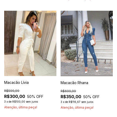
Macacão Lívia
Macacão Rhana
R$599,99
R$699,99
R$300,00
R$350,00
50
% OFF
50
% OFF
3
x
de
R$100,00
sem juros
3
x
de
R$116,67
sem juros
Atenção, última peça!
Atenção, última peça!