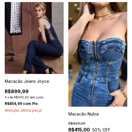
Macacão Jeans Joyce
R$899,99
3
x
de
R$300,00
sem juros
R$854,99
com
Pix
Atenção, última peça!
Macacão Nubia
R$829,99
R$415,00
50
% OFF