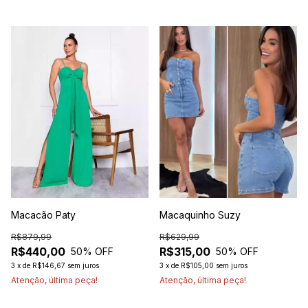
Macacão Paty
Macaquinho Suzy
R$879,99
R$629,99
R$440,00
R$315,00
50
% OFF
50
% OFF
3
x
de
R$146,67
sem juros
3
x
de
R$105,00
sem juros
Atenção, última peça!
Atenção, última peça!