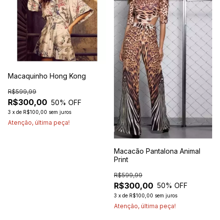
Macaquinho Hong Kong
R$599,99
R$300,00
50
% OFF
3
x
de
R$100,00
sem juros
Atenção, última peça!
Macacão Pantalona Animal
Print
R$599,99
R$300,00
50
% OFF
3
x
de
R$100,00
sem juros
Atenção, última peça!