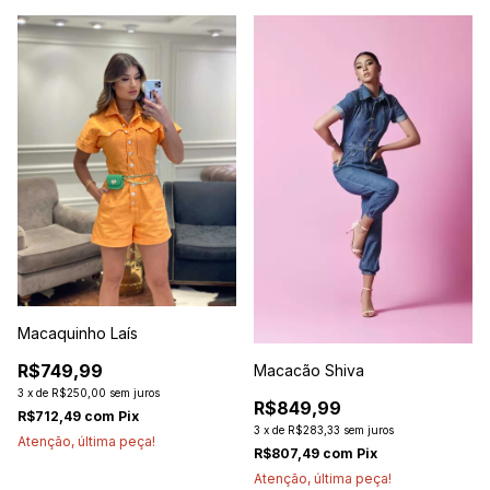
Macaquinho Laís
R$749,99
Macacão Shiva
3
x
de
R$250,00
sem juros
R$849,99
R$712,49
com
Pix
3
x
de
R$283,33
sem juros
Atenção, última peça!
R$807,49
com
Pix
Atenção, última peça!