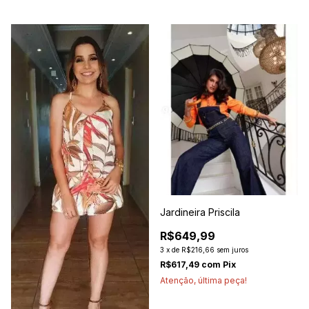
Jardineira Priscila
R$649,99
3
x
de
R$216,66
sem juros
R$617,49
com
Pix
Atenção, última peça!