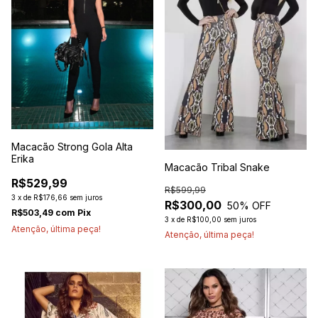
Macacão Strong Gola Alta
Erika
Macacão Tribal Snake
R$529,99
R$599,99
3
x
de
R$176,66
sem juros
R$300,00
50
% OFF
R$503,49
com
Pix
3
x
de
R$100,00
sem juros
Atenção, última peça!
Atenção, última peça!