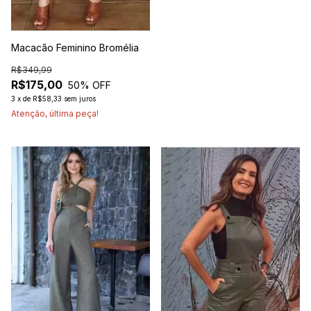
Macacão Feminino Bromélia
R$349,99
R$175,00
50
% OFF
3
x
de
R$58,33
sem juros
Atenção, última peça!