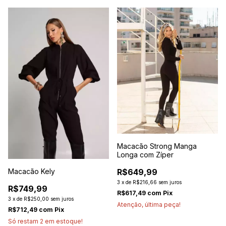
Macacão Strong Manga
Longa com Zíper
R$649,99
Macacão Kely
3
x
de
R$216,66
sem juros
R$749,99
R$617,49
com
Pix
3
x
de
R$250,00
sem juros
Atenção, última peça!
R$712,49
com
Pix
Só restam
2
em estoque!