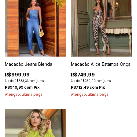
Macacão Jeans Blenda
Macacão Alice Estampa Onça
R$999,99
R$749,99
3
x
de
R$333,33
sem juros
3
x
de
R$250,00
sem juros
R$949,99
com
Pix
R$712,49
com
Pix
Atenção, última peça!
Atenção, última peça!