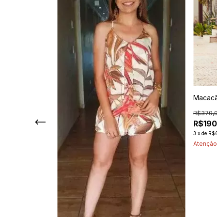
Macacã
R$379,
R$190
3
x
de
R$6
Atenção,