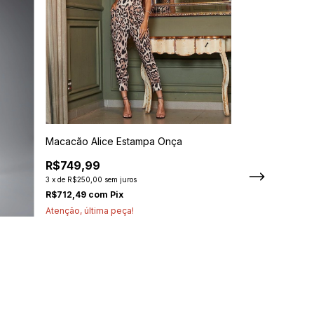
Macacão Alice Estampa Onça
Macacão Zelia
R$749,99
R$409,99
3
x
de
R$250,00
sem juros
R$205,00
5
R$712,49
com
Pix
3
x
de
R$68,33
sem 
Atenção, última peça!
Atenção, última p