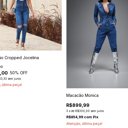
o Cropped Jocelina
99
,00
50
% OFF
3,33
sem juros
 última peça!
Macacão Monica
R$899,99
3
x
de
R$300,00
sem juros
R$854,99
com
Pix
Atenção, última peça!