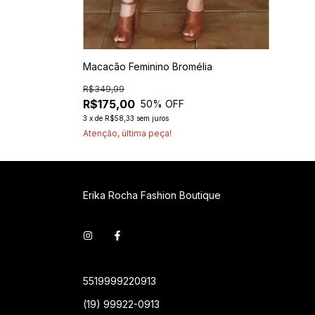
Macacão Feminino Bromélia
R$349,99
R$175,00
50
% OFF
3
x
de
R$58,33
sem juros
Atenção, última peça!
Erika Rocha Fashion Boutique
5519999220913
(19) 99922-0913