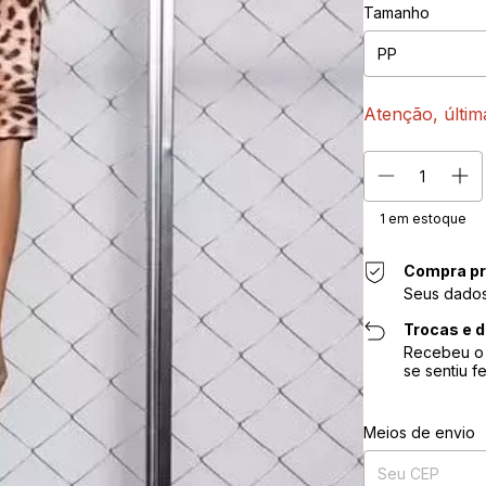
Tamanho
Atenção, últim
1
em estoque
Compra pr
Seus dados
Trocas e 
Recebeu o 
se sentiu f
Entregas para o CE
Meios de envio