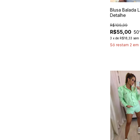
Blusa Balada L
Detalhe
R$109,99
R$55,00
50
3
x
de
R$18,33
sem 
Só restam
2
em 