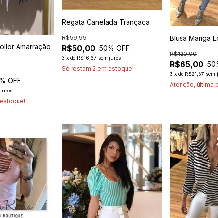
Regata Canelada Trançada
Blusa Manga 
R$99,99
ollor Amarração
R$50,00
50
% OFF
R$129,99
3
x
de
R$16,67
sem juros
R$65,00
50
Só restam
2
em estoque!
3
x
de
R$21,67
sem 
% OFF
Atenção, última 
juros
estoque!