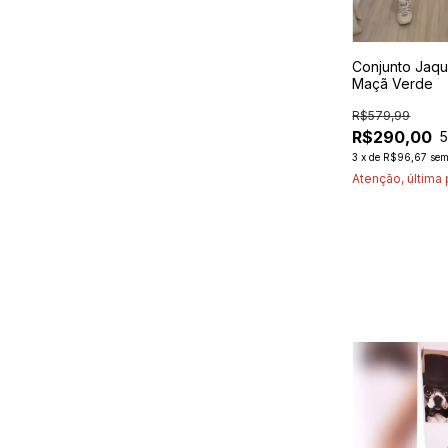
Conjunto Jaqu
Maçã Verde
R$579,99
R$290,00
3
x
de
R$96,67
sem
Atenção, última