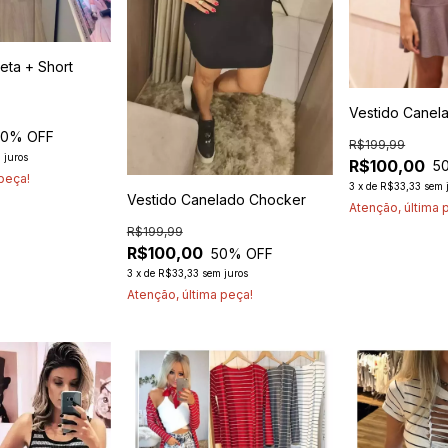
eta + Short
Vestido Canel
50
% OFF
R$199,99
 juros
R$100,00
5
 peça!
3
x
de
R$33,33
sem 
Vestido Canelado Chocker
Atenção, última 
R$199,99
R$100,00
50
% OFF
3
x
de
R$33,33
sem juros
Atenção, última peça!