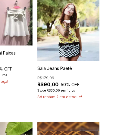
i Faixas
Saia Jeans Paetê
% OFF
juros
R$179,99
peça!
R$90,00
50
% OFF
3
x
de
R$30,00
sem juros
Só restam
2
em estoque!