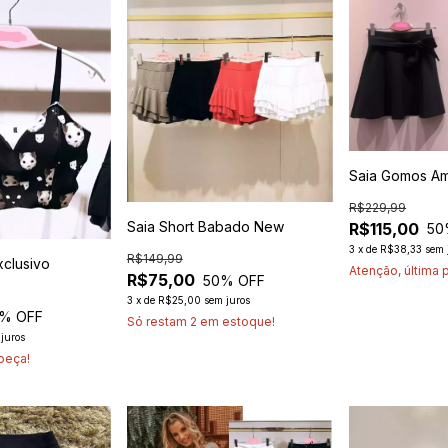
Saia Gomos Am
R$229,99
Saia Short Babado New
R$115,00
50
3
x
de
R$38,33
sem 
R$149,99
clusivo
Atenção, última 
R$75,00
50
% OFF
3
x
de
R$25,00
sem juros
% OFF
Só restam
2
em estoque!
juros
 peça!