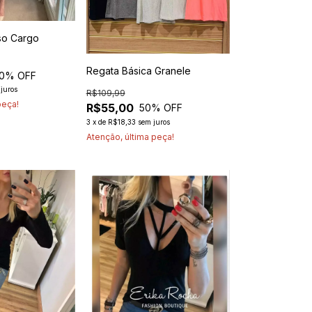
so Cargo
Regata Básica Granele
0
% OFF
juros
R$109,99
peça!
R$55,00
50
% OFF
3
x
de
R$18,33
sem juros
Atenção, última peça!