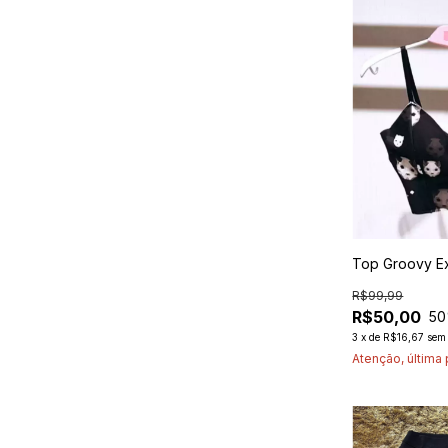
Top Groovy Ex
R$99,99
R$50,00
50
3
x
de
R$16,67
sem 
Atenção, última