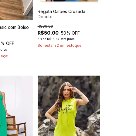
Regata Galões Cruzada
Decote
R$99,99
asic com Bolso
R$50,00
50
% OFF
3
x
de
R$16,67
sem juros
0
% OFF
Só restam
2
em estoque!
juros
peça!