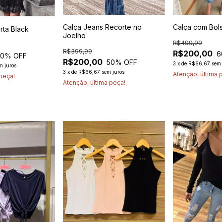
Calça Jeans Recorte no
Calça com Bol
ta Black
Joelho
R$499,99
R$399,99
R$200,00
6
50
% OFF
R$200,00
50
% OFF
3
x
de
R$66,67
sem 
m juros
3
x
de
R$66,67
sem juros
Atenção, última 
 peça!
Atenção, última peça!