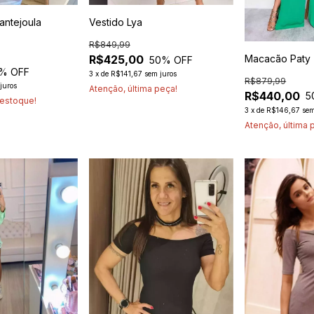
antejoula
Vestido Lya
R$849,99
Macacão Paty
R$425,00
50
% OFF
% OFF
3
x
de
R$141,67
sem juros
R$879,99
juros
Atenção, última peça!
R$440,00
5
estoque!
3
x
de
R$146,67
sem
Atenção, última 