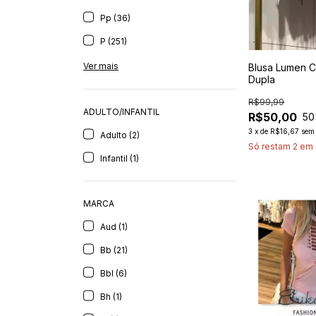
Pp (36)
P (251)
Ver mais
Blusa Lumen C
Dupla
R$99,99
ADULTO/INFANTIL
R$50,00
50
3
x
de
R$16,67
sem 
Adulto (2)
Só restam
2
em 
Infantil (1)
MARCA
Aud (1)
Bb (21)
Bbl (6)
Bh (1)