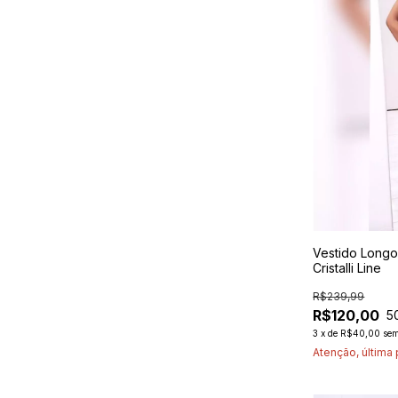
Vestido Longo
Cristalli Line
R$239,99
R$120,00
5
3
x
de
R$40,00
sem
Atenção, última