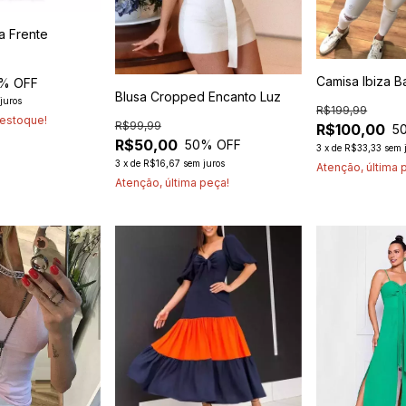
a Frente
Camisa Ibiza B
% OFF
Blusa Cropped Encanto Luz
juros
R$199,99
estoque!
R$99,99
R$100,00
5
R$50,00
50
% OFF
3
x
de
R$33,33
sem 
3
x
de
R$16,67
sem juros
Atenção, última 
Atenção, última peça!