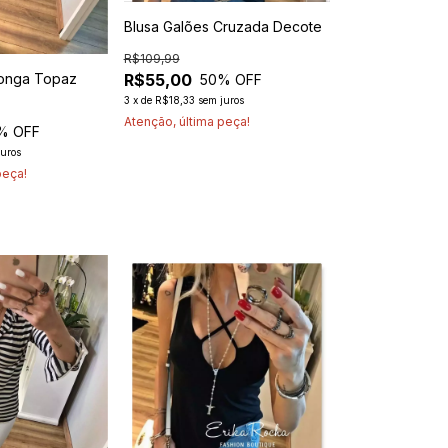
Blusa Galões Cruzada Decote
R$109,99
Longa Topaz
R$55,00
50
% OFF
3
x
de
R$18,33
sem juros
Atenção, última peça!
% OFF
juros
peça!