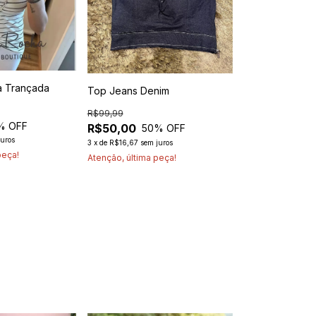
a Trançada
Top Jeans Denim
R$99,99
% OFF
R$50,00
50
% OFF
juros
3
x
de
R$16,67
sem juros
peça!
Atenção, última peça!