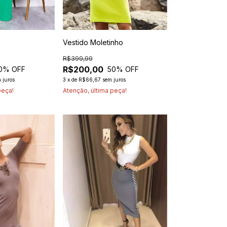
Vestido Moletinho
R$399,99
R$200,00
0
% OFF
50
% OFF
 juros
3
x
de
R$66,67
sem juros
peça!
Atenção, última peça!