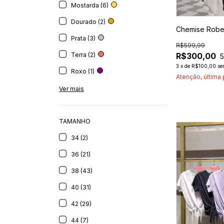
Mostarda (6)
Dourado (2)
Chemise Rober
Prata (3)
R$599,99
Terra (2)
R$300,00
3
x
de
R$100,00
se
Roxo (1)
Atenção, última
Ver mais
TAMANHO
34 (2)
36 (21)
38 (43)
40 (31)
42 (29)
44 (7)