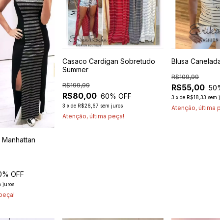
Casaco Cardigan Sobretudo
Blusa Canelad
Summer
R$109,99
R$199,99
R$55,00
50
R$80,00
60
% OFF
3
x
de
R$18,33
sem 
3
x
de
R$26,67
sem juros
Atenção, última 
Atenção, última peça!
 Manhattan
0
% OFF
 juros
 peça!