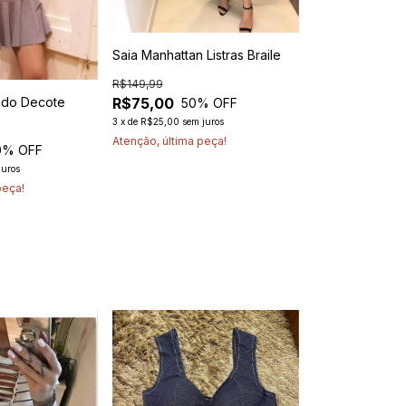
Saia Manhattan Listras Braile
R$149,99
ado Decote
R$75,00
50
% OFF
3
x
de
R$25,00
sem juros
Atenção, última peça!
0
% OFF
juros
peça!