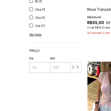
Bl (1)
Blusa Trançad
Cba (1)
R$109,99
Cha (1)
R$55,00
50
Cld (7)
3
x
de
R$18,33
sem 
Só restam
2
em 
Ver mais
PREÇO
De
Até