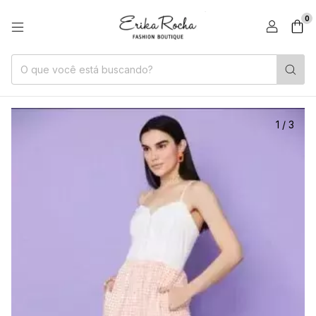
0
1
/
3