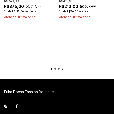
R$749,99
R$419,99
R$375,00
R$210,00
50
% OFF
50
% OFF
3
x
de
R$125,00
sem juros
3
x
de
R$70,00
sem juros
Atenção, última peça!
Atenção, última peça!
Erika Rocha Fashion Boutique