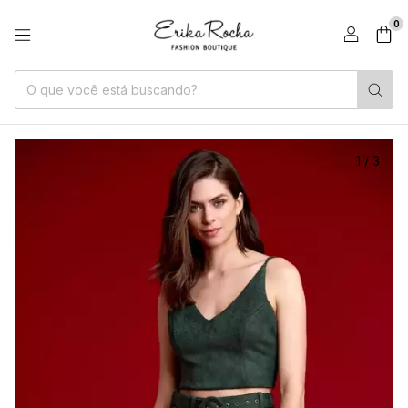
0
1
/
3