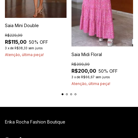
Saia Mini Double
R$229,99
R$115,00
50
% OFF
3
x
de
R$38,33
sem juros
Saia Midi Floral
Atenção, última peça!
R$399,99
R$200,00
50
% OFF
3
x
de
R$66,67
sem juros
Atenção, última peça!
Erika Rocha Fashion Boutique