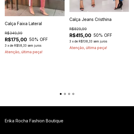
Calça Jeans Cristhina
Calça Faixa Lateral
R$829,99
R$349,99
R$415,00
50
% OFF
R$175,00
50
% OFF
3
x
de
R$138,33
sem juros
3
x
de
R$58,33
sem juros
Atenção, última peça!
Atenção, última peça!
Erika Rocha Fashion Boutique