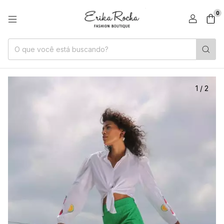
0
1
/
2