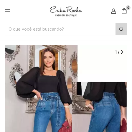
0
1
/
3