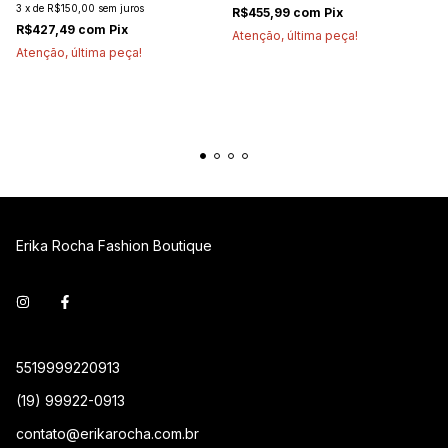
3
x
de
R$150,00
sem juros
R$455,99
com
Pix
R$427,49
com
Pix
Atenção, última peça!
Atenção, última peça!
Erika Rocha Fashion Boutique
5519999220913
(19) 99922-0913
contato@erikarocha.com.br