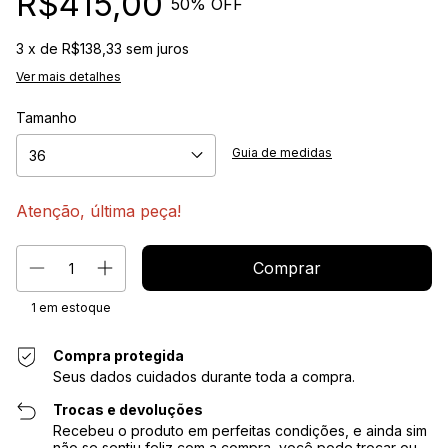
R$415,00
50
% OFF
3
x de
R$138,33
sem juros
Ver mais detalhes
Tamanho
Guia de medidas
Atenção, última peça!
1
em estoque
Compra protegida
Seus dados cuidados durante toda a compra.
Trocas e devoluções
Recebeu o produto em perfeitas condições, e ainda sim
não se sentiu feliz com a compra, você pode trocar ou