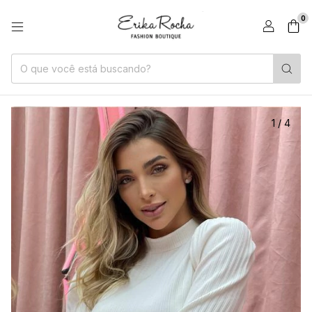
0
1
/
4