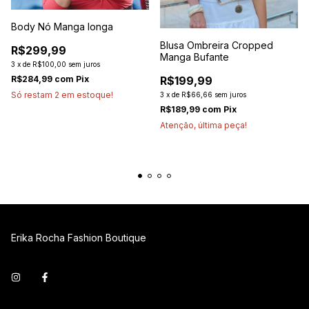
Body Nó Manga longa
Blusa Ombreira Cropped
R$299,99
Manga Bufante
3
x
de
R$100,00
sem juros
R$284,99
com
Pix
R$199,99
Só restam
2
em estoque!
3
x
de
R$66,66
sem juros
R$189,99
com
Pix
Atenção, última peça!
Erika Rocha Fashion Boutique